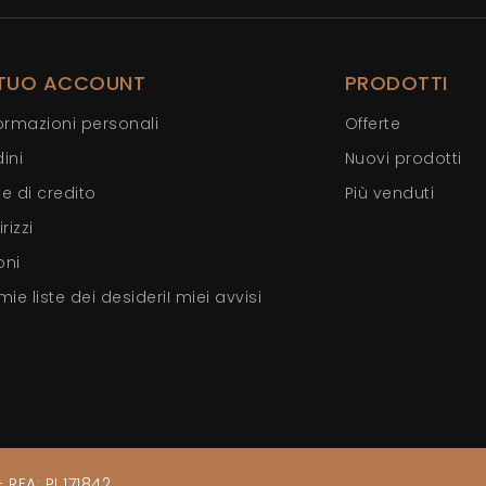
 TUO ACCOUNT
PRODOTTI
ormazioni personali
Offerte
ini
Nuovi prodotti
e di credito
Più venduti
irizzi
oni
mie liste dei desideri
I miei avvisi
REA: PI 171842