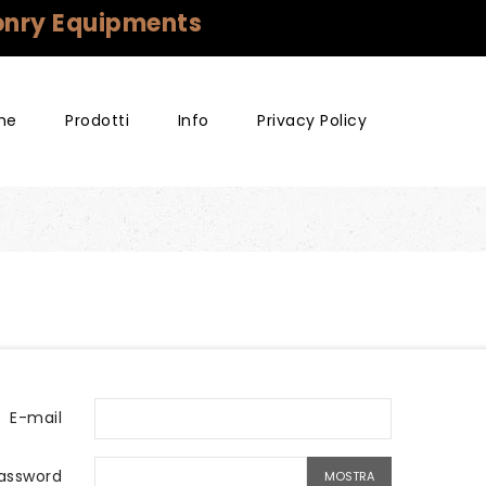
conry Equipments
me
Prodotti
Info
Privacy Policy
GUANTI PER FALCONERIA
CONDIZIONI GENERALI DI VENDITA
E-mail
assword
MOSTRA