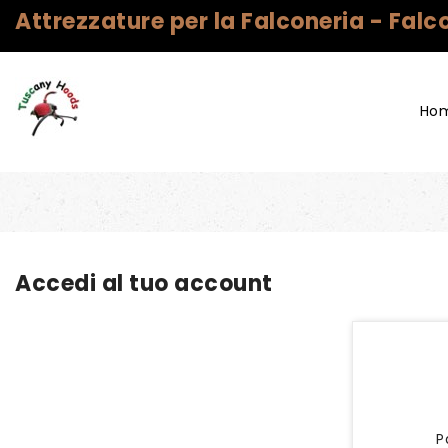
Attrezzature per la Falconeria - Fal
Ho
Accedi al tuo account
P