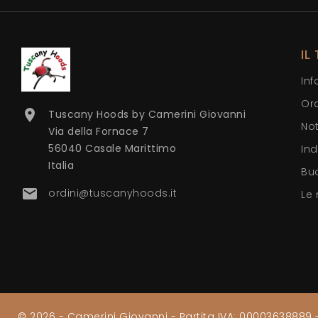
IL
Inf
Ord

Tuscany Hoods by Camerini Giovanni
Not
Via della Fornace 7
56040 Casale Marittimo
Ind
Italia
Bu

ordini@tuscanyhoods.it
Le 
© 2026 - Camerini Giovanni - Partita IVA: 00003638889 - 