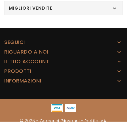
MIGLIORI VENDITE

SEGUICI

RIGUARDO A NOI

IL TUO ACCOUNT

PRODOTTI

INFORMAZIONI

© 2026 - Camerini Giovanni - Partita IVA:
00003638889 - REA: PI 171842