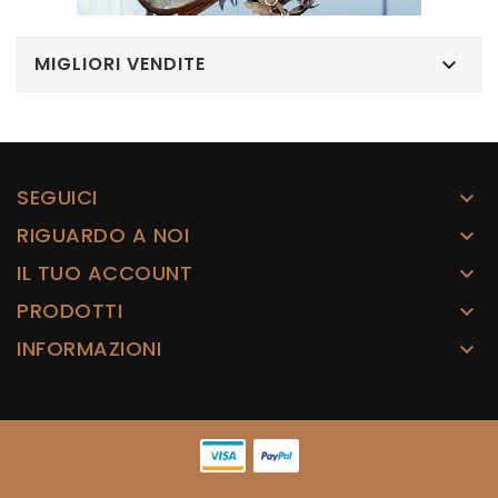
MIGLIORI VENDITE

SEGUICI

RIGUARDO A NOI

IL TUO ACCOUNT

PRODOTTI

INFORMAZIONI
