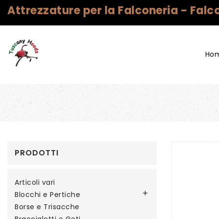
Attrezzature per la Falconeria - Fal
Ho
PRODOTTI
Articoli vari

Blocchi e Pertiche
Borse e Trisacche