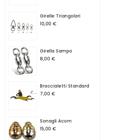
Girelle Triangolari
Prezzo
10,00 €
Girella Sampo
Prezzo
8,00 €
Braccialetti Standard
Prezzo
7,00 €
Sonagli Acorn
Prezzo
15,00 €