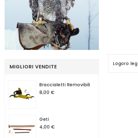
Logoro leg
MIGLIORI VENDITE
Braccialetti Removibili
Prezzo
8,00 €
Geti
Prezzo
4,00 €