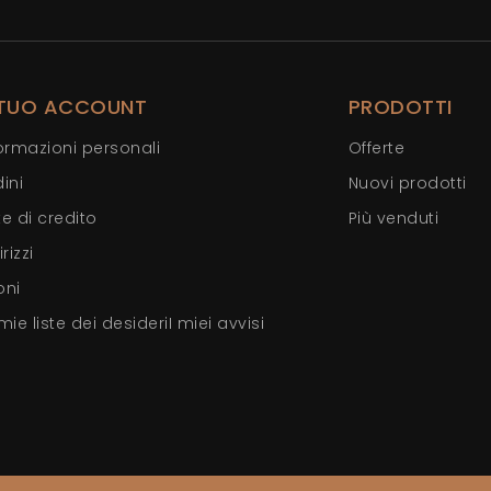
 TUO ACCOUNT
PRODOTTI
ormazioni personali
Offerte
ini
Nuovi prodotti
e di credito
Più venduti
irizzi
oni
mie liste dei desideri
I miei avvisi