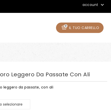

account
0
IL TUO CARRELLO
INTEGRATORI PER RAPACI
Cappucci Anglo-Indiani
TERMINI E CONDIZIONI D'USO
oro Leggero Da Passate Con Ali
o leggero da passate, con ali