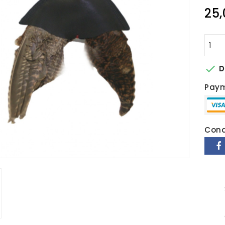
25,

D
Pay
Cond