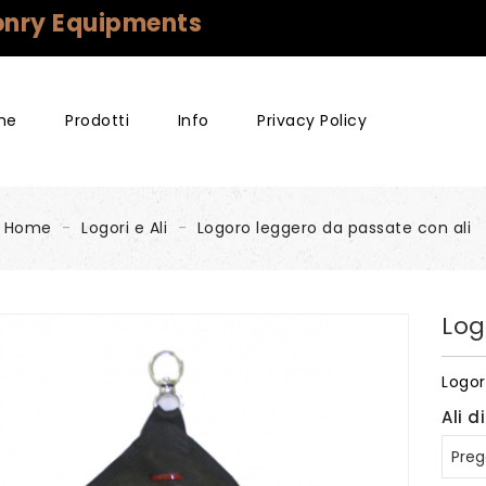
conry Equipments
me
Prodotti
Info
Privacy Policy
GUANTI PER FALCONERIA
CONDIZIONI GENERALI DI VENDITA
Home
Logori e Ali
Logoro leggero da passate con ali
Log
Logor
Ali di