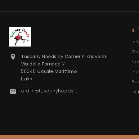
IL
Inf
Ord

Tuscany Hoods by Camerini Giovanni
Not
Via della Fornace 7
56040 Casale Marittimo
Ind
Italia
Bu

ordini@tuscanyhoods.it
Le 